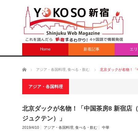
Home
新着記事
エリ
ホーム
アジア・各国料理
,
食べる・飲む
北京ダックが名物！「
アジア・各国料理
北京ダックが名物！「中国茶房8 新宿店
ジュクテン）」
2019/4/10
アジア・各国料理
,
食べる・飲む
中華