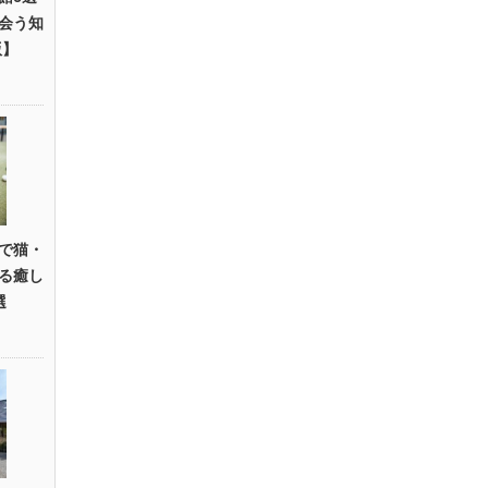
会う知
版】
で猫・
る癒し
選