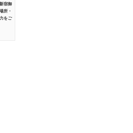
新宿御
場所・
力をご