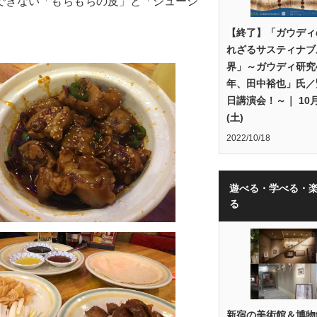
できない「もちもちの皮」と「ジューシ
【終了】「ガウディ
れざるサスティナブ
界」～ガウディ研究
年、田中裕也」氏／
日講演会！～｜ 10月
(土)
2022/10/18
遊べる・学べる・
る
新宿の美術館＆博物