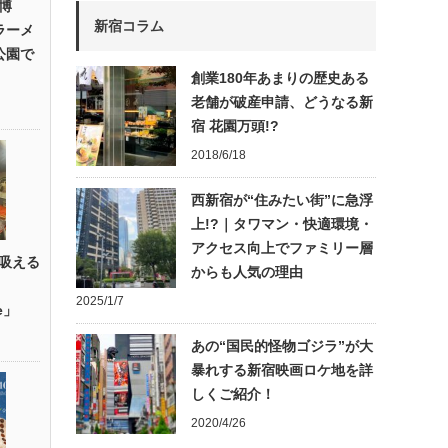
博
新宿コラム
作ラーメ
公園で
創業180年あまりの歴史ある
老舗が破産申請、どうなる新
宿 花園万頭!?
2018/6/18
西新宿が“住みたい街”に急浮
上!?｜タワマン・快適環境・
アクセス向上でファミリー層
吸える
からも人気の理由
2025/1/7
e」
あの“国民的怪物ゴジラ”が大
暴れする新宿映画ロケ地を詳
しくご紹介！
2020/4/26