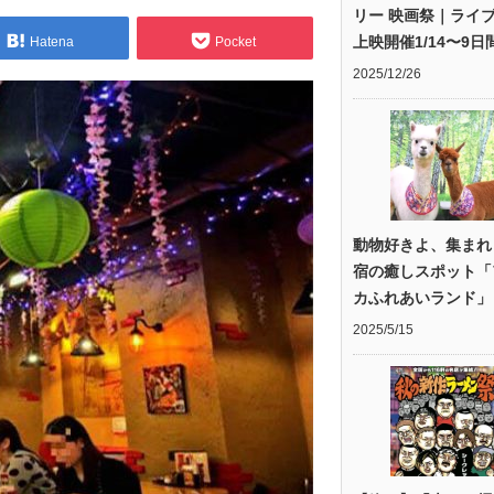
リー 映画祭｜ライ
上映開催1/14〜9日
Hatena
Pocket
2025/12/26
動物好きよ、集まれ
宿の癒しスポット「
カふれあいランド」
2025/5/15