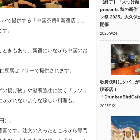
【終了】「大つけ麺
presents 秋の新
ン祭 2025」大久保
スパで提供する「中国茶房8 新宿店 」。
開催
です。
2025/9/24
うときもあり、新宿にいながら中国のお
杏仁豆腐はフリーで提供されます。
歌舞伎町にタバコが
喫茶店！
ギの揚げ物」や滋養強壮に効く「サソリ
「DrunkenBirdCaf
にかかれないような珍しい料理も。
2025/1/21
0円）。
豊富です。注文の入ったところから専門