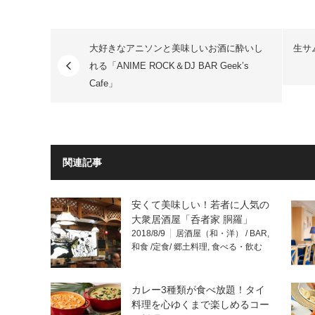
大好きなアニソンと美味しいお酒に酔いし
生サ
れる「ANIME ROCK＆DJ BAR Geek’s
Cafe」
関連記事
安くて美味しい！若者に人気の
大衆居酒屋「呑者家 胴羅」
2018/8/9
居酒屋（和・洋） / BAR
,
和食 /定食/ 郷土料理
,
食べる・飲む
カレー3種類が食べ放題！タイ
料理を心ゆくまで楽しめるコー