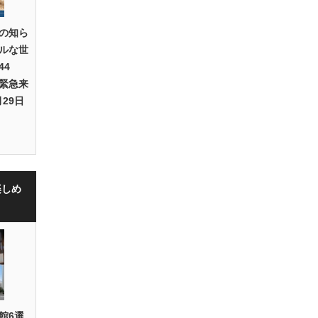
の知ら
ルな世
44
緊急来
29日
楽しめ
館6選