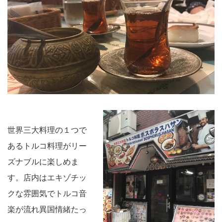
世界三大料理の１つで
あるトルコ料理がリー
ズナブルに楽しめま
す。店内はエキゾチッ
クな雰囲気でトルコ音
楽が流れ異国情緒たっ