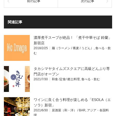
前の記事
次の記事
関連記事
濃厚煮干スープが絶品！ 「煮干中華そば 鈴蘭」
新宿店
2018/2/25
麺（ラーメン / 蕎麦 / うどん）
,
食べる・飲
む
タカシマヤタイムズスクエアに高級どんぶり専
門店がオープン
2021/7/30
和食 /定食/ 郷土料理
,
食べる・飲む
ワインに良く合う料理が楽しめる「ESOLA（エ
ソラ）新宿」
2021/6/30
居酒屋（和・洋） / BAR
,
アジア・各国料
理