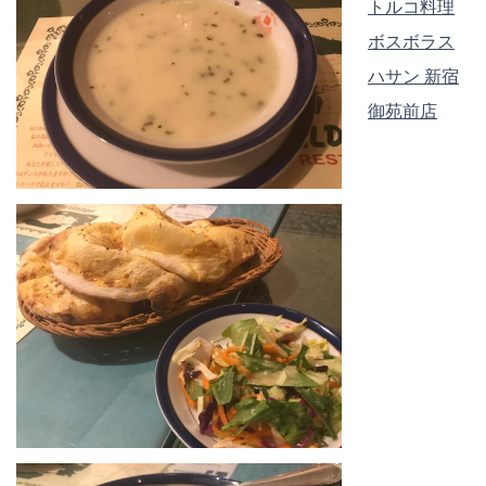
トルコ料理
ボスボラス
ハサン 新宿
御苑前店