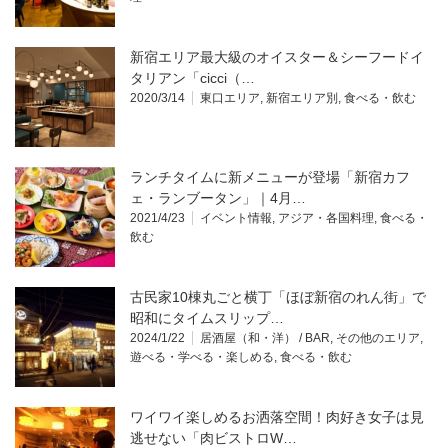
新宿エリア最大級のオイスター＆シーフードイ
タリアン「cicci（…
2020/3/14
東口エリア
,
新宿エリア別
,
食べる・飲む
ランチタイムに新メニューが登場「新宿カフ
ェ・ランブータン」｜4月…
2021/4/23
イベント情報
,
アジア・各国料理
,
食べる・
飲む
古民家10棟丸ごと横丁「ほぼ新宿のれん街」で
昭和にタイムスリップ…
2024/1/22
居酒屋（和・洋） / BAR
,
その他のエリア
,
遊べる・学べる・楽しめる
,
食べる・飲む
ワイワイ楽しめるお洒落空間！肉好き女子は見
逃せない「肉ビストロW…