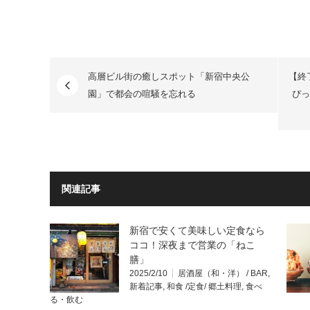
高層ビル街の癒しスポット「新宿中央公
【終
園」で都会の喧騒を忘れる
ぴっ
関連記事
新宿で安くて美味しい定食なら
ココ！深夜まで営業の「ねこ
膳」
2025/2/10
居酒屋（和・洋） / BAR
,
新着記事
,
和食 /定食/ 郷土料理
,
食べ
る・飲む