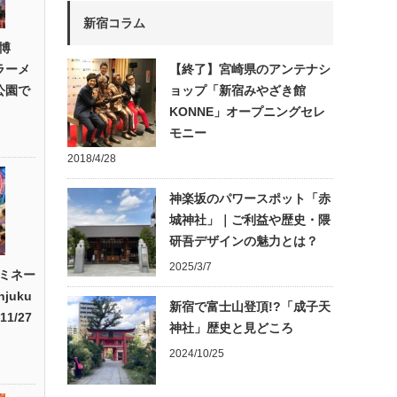
新宿コラム
博
作ラーメ
【終了】宮崎県のアンテナシ
公園で
ョップ「新宿みやざき館
KONNE」オープニングセレ
モニー
2018/4/28
神楽坂のパワースポット「赤
城神社」｜ご利益や歴史・隈
研吾デザインの魅力とは？
2025/3/7
ミネー
juku
新宿で富士山登頂!?「成子天
1/27
神社」歴史と見どころ
2024/10/25