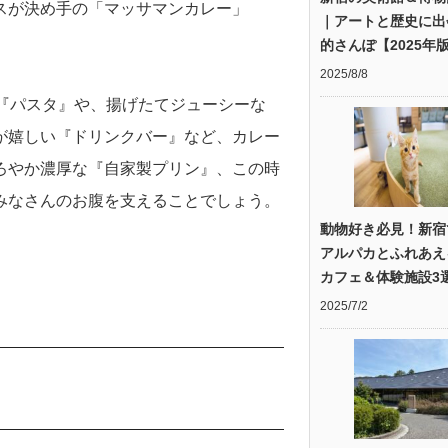
スが決め手の「マッサマンカレー」
｜アートと歴史に出
的さんぽ【2025年
2025/8/8
『パスタ』や、揚げたてジューシーな
が嬉しい『ドリンクバー』など、カレー
ろやか濃厚な『自家製プリン』、この時
みなさんのお腹を支えることでしょう。
動物好き必見！新宿
アルパカとふれあえ
カフェ＆体験施設3
2025/7/2