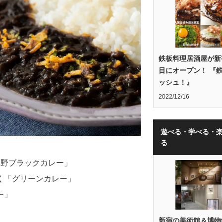
鉄板料理居酒屋が新
目にオープン！ 『
ッシュ！』
2022/12/16
遊べる・学べる・
る
蔵野ブラックカレー」
く「グリーンカレー」
ー」
」
新宿の美術館＆博物