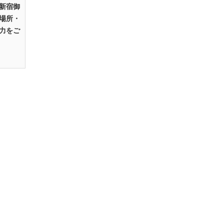
新宿御
場所・
力をご