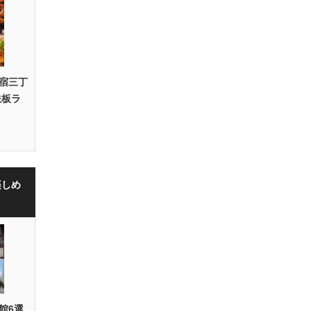
宿三丁
鉄板ラ
楽しめ
館6選