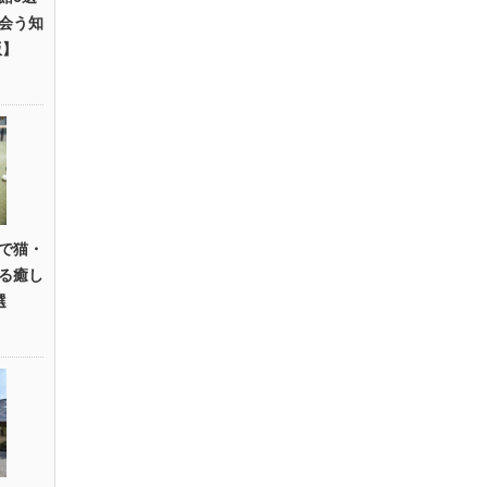
会う知
版】
で猫・
る癒し
選