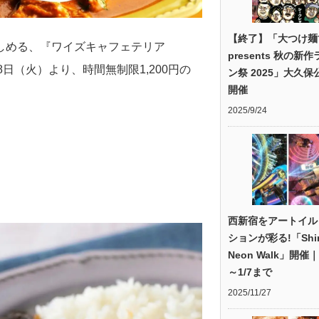
【終了】「大つけ麺
しめる、『ワイズキャフェテリア
presents 秋の新
8日（火）より、時間無制限1,200円の
ン祭 2025」大久保
開催
2025/9/24
西新宿をアートイル
ションが彩る!「Shin
Neon Walk」開催｜1
～1/7まで
2025/11/27