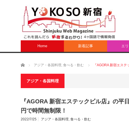
Home
新着記事
エリ
ホーム
アジア・各国料理
,
食べる・飲む
『AGORA 新宿エス
アジア・各国料理
『AGORA 新宿エステックビル店』の平日
円で時間無制限！
2022/7/25
アジア・各国料理
,
食べる・飲む