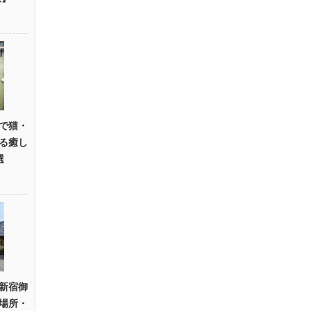
で猫・
る癒し
選
新宿御
場所・