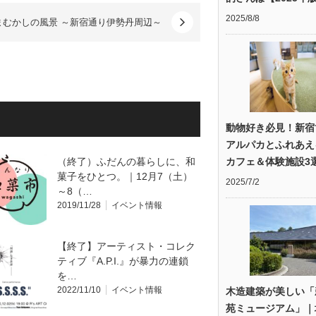
2025/8/8
まむかしの風景 ～新宿通り伊勢丹周辺～
動物好き必見！新宿
アルパカとふれあえ
（終了）ふだんの暮らしに、和
カフェ＆体験施設3
菓子をひとつ。｜12月7（土）
2025/7/2
～8（…
2019/11/28
イベント情報
【終了】アーティスト・コレク
ティブ『A.P.I.』が暴力の連鎖
を…
2022/11/10
イベント情報
木造建築が美しい「
苑ミュージアム」｜