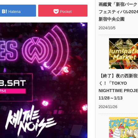
画鑑賞「新宿パーク
フェスティバル202
Hatena
Pocket
新宿中央公園
2024/10/5
【終了】夜の西新宿
く！「TOKYO
NIGHTTIME PROJ
11/28～1/13
2024/11/26