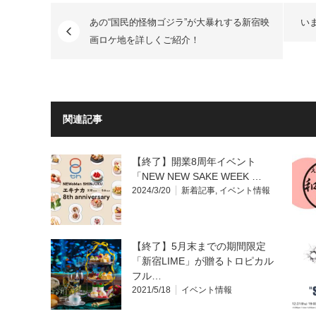
あの“国民的怪物ゴジラ”が大暴れする新宿映
い
画ロケ地を詳しくご紹介！
関連記事
【終了】開業8周年イベント
「NEW NEW SAKE WEEK …
2024/3/20
新着記事
,
イベント情報
【終了】5月末までの期間限定
「新宿LIME」が贈るトロピカル
フル…
2021/5/18
イベント情報