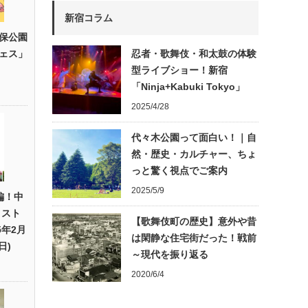
新宿コラム
保公園
ェス」
忍者・歌舞伎・和太鼓の体験
型ライブショー！新宿
「Ninja+Kabuki Tokyo」
2025/4/28
代々木公園って面白い！｜自
然・歴史・カルチャー、ちょ
っと驚く視点でご案内
2025/5/9
編！中
ィスト
【歌舞伎町の歴史】意外や昔
5年2月
は閑静な住宅街だった！戦前
日)
～現代を振り返る
2020/6/4