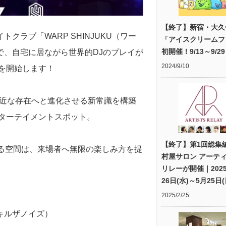
【終了】新宿・大久
ラブ「WARP SHINJUKU（ワー
「アイスクリームフ
初開催！9/13～9/29
企画で、自宅に居ながら世界的DJのプレイが
2024/9/10
配信を開始します！
と身近な存在へと進化させる新常識を構築
ンターテイメントスポット。
【終了】第1回総集
る空間は、来場者へ無限の楽しみ方を提
村屋サロン アーテ
リレーが開催｜202
26日(水)～5月25日(
2025/2/25
ise（キルザノイズ）