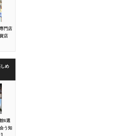
専門店
貨店
楽しめ
館6選
会う知
版】