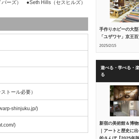
イバーズ） ●Seth Hills（セスヒルズ）
手作りホビーの大型
「ユザワヤ」京王百
2025/2/15
遊べる・学べる・
る
ンストール必要）
rp-shinjuku.jp/)
新宿の美術館＆博物
t.com/)
｜アートと歴史に出
的さんぽ【2025年