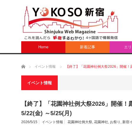
Home
新着記事
エリ
ホーム
イベント情報
【終了】「花園神社例大祭2026」開催！露店と
イベント情報
【終了】「花園神社例大祭2026」開催
5/22(金) ～5/25(月)
2026/5/15
イベント情報
花園神社例大祭
,
花園神社
,
お祭り
,
新宿