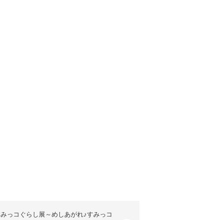
すみっコぐらし展～めしあがれ♪すみっコ