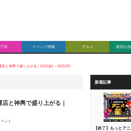
ア別
イベント情報
グルメ
新宿お
神輿で盛り上がる｜5/22(金) ～5/25(月)
新着記事
！露店と神輿で盛り上がる｜
イベント
【終了】もっとアニ