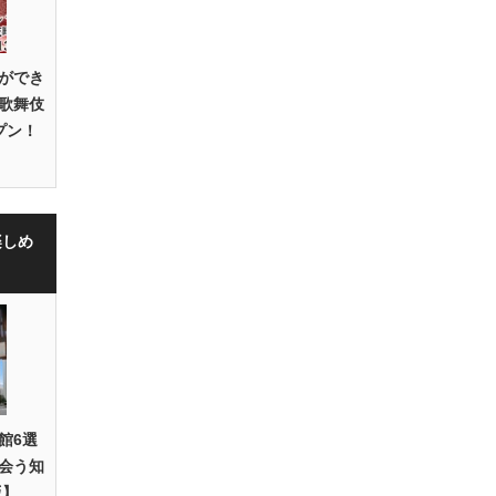
ができ
歌舞伎
プン！
楽しめ
館6選
会う知
版】