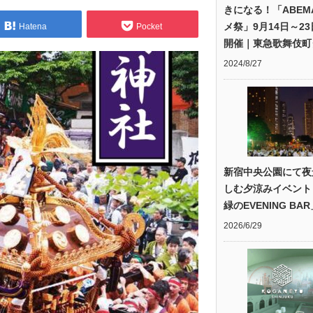
きになる！「ABEM
メ祭」9月14日～2
Hatena
Pocket
開催｜東急歌舞伎町
2024/8/27
新宿中央公園にて夜
しむ夕涼みイベント
緑のEVENING BA
2026/6/29