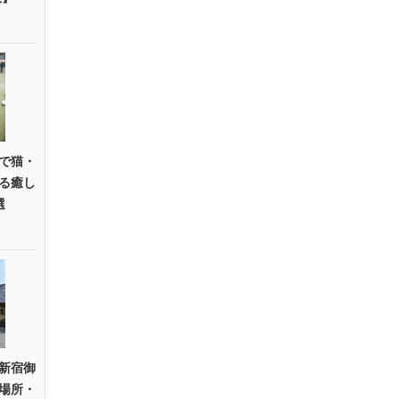
で猫・
る癒し
選
新宿御
場所・