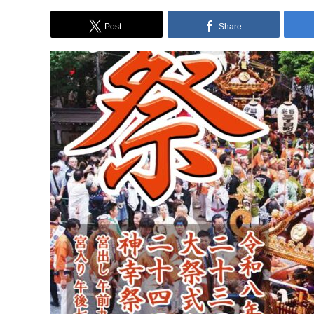
Post
Share