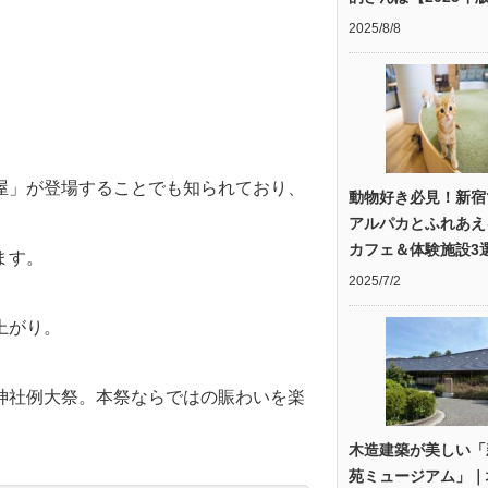
2025/8/8
屋」が登場することでも知られており、
動物好き必見！新宿
アルパカとふれあえ
カフェ＆体験施設3
ます。
2025/7/2
上がり。
神社例大祭。本祭ならではの賑わいを楽
木造建築が美しい「
苑ミュージアム」｜