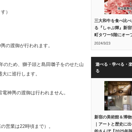
ます）
三大和牛を食べ比べ
る『しゃぶ輝』新宿
町タワー5階にオー
2024/3/23
神輿の渡御が行われます。
数年のため、獅子頭と島田囃子をのせた山
遊べる・学べる・
る
盛大に巡行します。
雷電神輿の渡御は行われません。
新宿の美術館＆博物
｜アートと歴史に出
店の営業は22時頃まで）。
的さんぽ【2025年