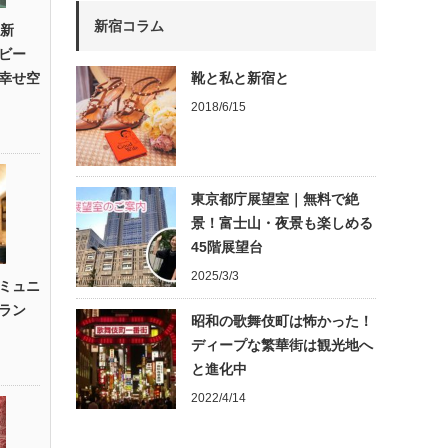
新宿コラム
 新
ビー
幸せ空
靴と私と新宿と
2018/6/15
東京都庁展望室｜無料で絶
景！富士山・夜景も楽しめる
45階展望台
2025/3/3
ミュニ
ラン
昭和の歌舞伎町は怖かった！
」
ディープな繁華街は観光地へ
と進化中
2022/4/14