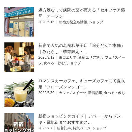
処方箋なしで病院の薬が買える「セルフケア薬
局」オープン
2020/5/16
新宿お役立ち情報
,
ショップ
新宿で人気の老舗和菓子店「追分だんご本舗」
｜みたらし・季節限定・…
2025/3/12
東口エリア
,
新宿エリア別
,
カフェ / スイー
ツ
,
食べる・飲む
,
ショップ
ロマンスカーカフェ、キューズカフェにて夏限
定『フローズンマンゴー…
2022/6/30
カフェ / スイーツ
,
新着記事
,
食べる・飲む
新宿ショッピングガイド｜デパートからドン
キ・電気街までおすすめス…
2025/7/7
新着記事
,
特集ページ
,
ショップ