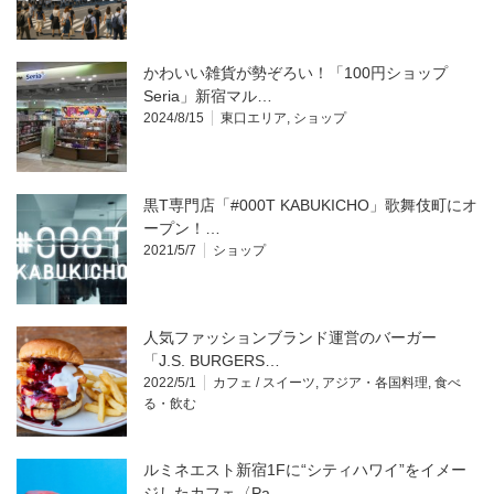
かわいい雑貨が勢ぞろい！「100円ショップ
Seria」新宿マル…
2024/8/15
東口エリア
,
ショップ
黒T専門店「#000T KABUKICHO」歌舞伎町にオ
ープン！…
2021/5/7
ショップ
人気ファッションブランド運営のバーガー
「J.S. BURGERS…
2022/5/1
カフェ / スイーツ
,
アジア・各国料理
,
食べ
る・飲む
ルミネエスト新宿1Fに“シティハワイ”をイメー
ジしたカフェ〈Pa…