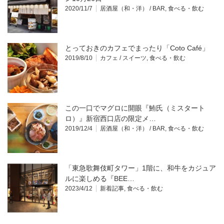
2020/11/7
居酒屋（和・洋） / BAR
,
食べる・飲む
とっておきのカフェでまったり「Coto Café」
2019/8/10
カフェ / スイーツ
,
食べる・飲む
この一口でマグロに開眼『鮪氏（ミスタート
ロ）』新宿西口店の限定メ…
2019/12/4
居酒屋（和・洋） / BAR
,
食べる・飲む
「東急歌舞伎町タワー」1階に、和牛をカジュア
ルに楽しめる『BEE…
2023/4/12
新着記事
,
食べる・飲む