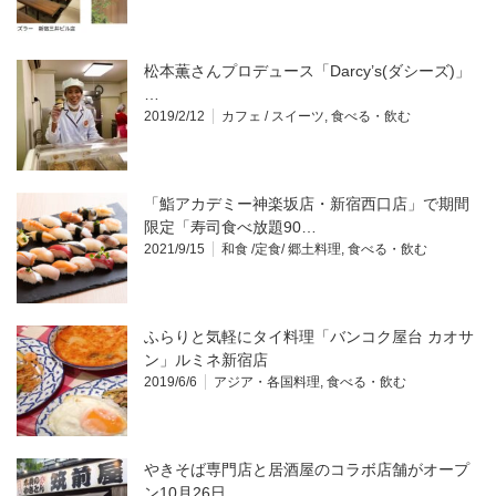
松本薫さんプロデュース「Darcy’s(ダシーズ)」
…
2019/2/12
カフェ / スイーツ
,
食べる・飲む
「鮨アカデミー神楽坂店・新宿西口店」で期間
限定「寿司食べ放題90…
2021/9/15
和食 /定食/ 郷土料理
,
食べる・飲む
ふらりと気軽にタイ料理「バンコク屋台 カオサ
ン」ルミネ新宿店
2019/6/6
アジア・各国料理
,
食べる・飲む
やきそば専門店と居酒屋のコラボ店舗がオープ
ン10月26日