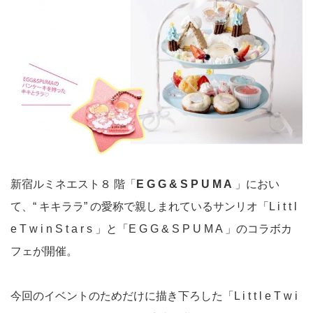
新宿ルミネエスト８ 階「
E G G & S P U M A
」におい
て、“ キキララ” の愛称で親しまれているサンリオ「L i t t l
e T w i n S t a r s 」と「E G G & S P U M A 」のコラボカ
フェが開催。
今回のイベントのためだけに描き下ろした「L i t t l e T w i