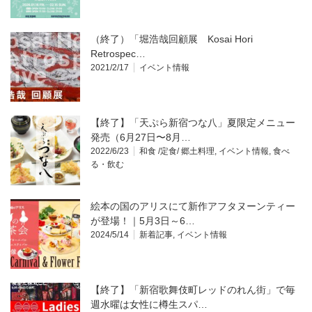
（終了）「堀浩哉回顧展 Kosai Hori
Retrospec…
2021/2/17
イベント情報
【終了】「天ぷら新宿つな八」夏限定メニュー
発売（6月27日〜8月…
2022/6/23
和食 /定食/ 郷土料理
,
イベント情報
,
食べ
る・飲む
絵本の国のアリスにて新作アフタヌーンティー
が登場！｜5月3日～6…
2024/5/14
新着記事
,
イベント情報
【終了】「新宿歌舞伎町レッドのれん街」で毎
週水曜は女性に樽生スパ…